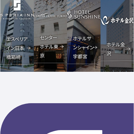
センター
ホテルサ
エスペリア
ホテル金
ホテル東
ンシャイン
イン日本
沢
京
宇都宮
橋箱崎