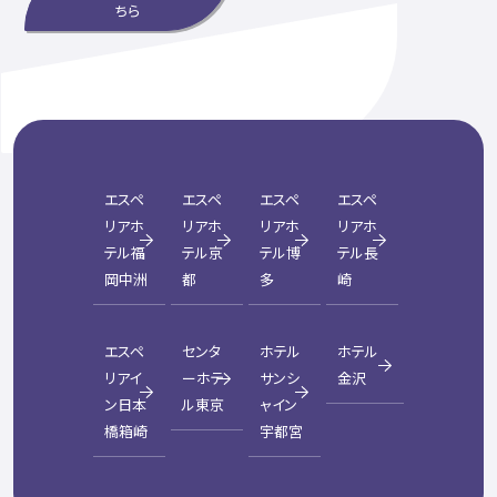
ちら
エスペ
エスペ
エスペ
エスペ
リアホ
リアホ
リアホ
リアホ
テル福
テル京
テル博
テル長
岡中洲
都
多
崎
エスペ
センタ
ホテル
ホテル
リアイ
ーホテ
サンシ
金沢
ン日本
ル東京
ャイン
橋箱崎
宇都宮