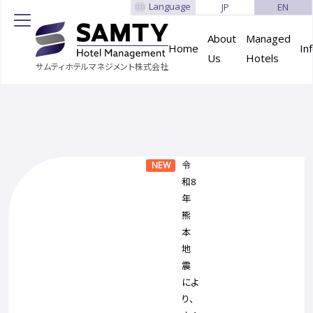
Language
JP
EN
About
Managed
Home
In
Us
Hotels
サムティホテルマネジメント株式会社
令
NEW
和8
年
熊
本
地
震
によ
り、