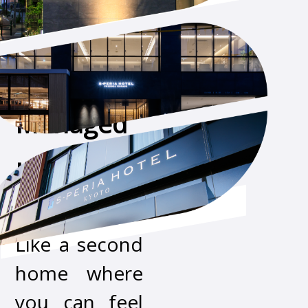
Managed
Hotels
運営ホテル
Like a second
home where
you can feel