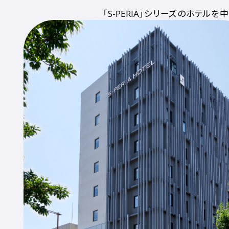
「S-PERIA」シリーズのホテルを中
心に、日本全国に8ホテルを展開
しています。
長年にわたり、ホテル事業で培っ
てきた心づくしの接客で、お客様を
お迎えし、気持ちの良い旅の出発
までサポート。
ホテルサービスを通じて、地域の
魅力とお客様をつなぐ架け橋にな
る空間を創り続けています。
詳しくはこちら