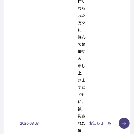
亡く
なら
れた
方々
に
謹ん
でお
悔や
み
申し
上
げま
すと
とも
に、
被
災さ
2026.08.03
れた
お知らせ一覧
皆