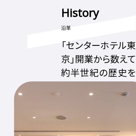
History
沿革
「センターホテル東
京」開業から数えて
約半世紀の歴史を
継承。
サムティホテルマネジメント株式
会社は1892(明治25)年創業の商
業興信所をルーツとし、1978年
（昭和53年）の「センターホテル東