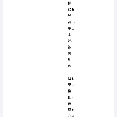
様
にお
見
舞い
申し
上
げ、
被
災
地
の
一
日も
早い
復
旧・
復
興を
心よ