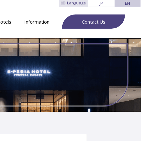
Language
JP
EN
otels
Information
Contact Us